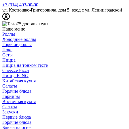
+7 (914) 493-00-00
ул. Костюшко-Григоровича, дом 5, вход с ул. Ленинградской
Наше меню
Роллы
Холодные роллы
Горячие роллы
Поке
Сеты
Пицца
Пицца на тонком тесте
Cheezze Pizza
Пицца KING
Китайская кухня
Салаты
Горячие блюда
Гарниры
Восточная кухня
Салаты
Закуски
Первые блюда
Горячие блюда
Блюда на огне