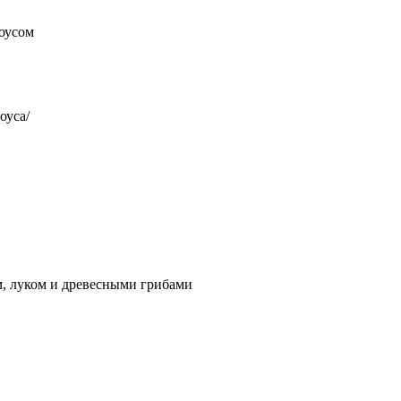
оусом
оуса/
м, луком и древесными грибами