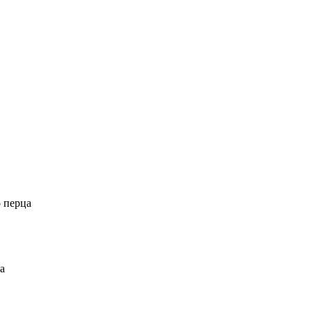
о перца
а