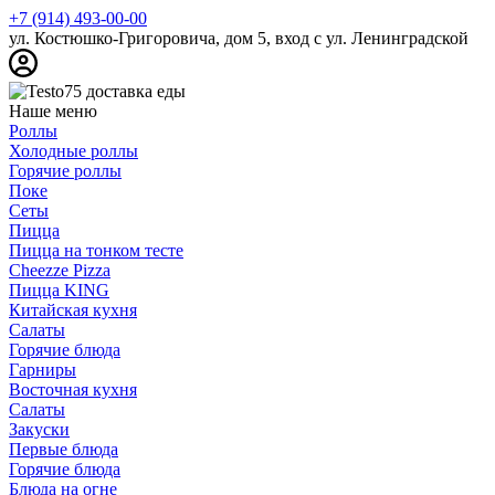
+7 (914) 493-00-00
ул. Костюшко-Григоровича, дом 5, вход с ул. Ленинградской
Наше меню
Роллы
Холодные роллы
Горячие роллы
Поке
Сеты
Пицца
Пицца на тонком тесте
Cheezze Pizza
Пицца KING
Китайская кухня
Салаты
Горячие блюда
Гарниры
Восточная кухня
Салаты
Закуски
Первые блюда
Горячие блюда
Блюда на огне