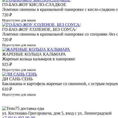
ГО-БАО-ЖОУ КИСЛО-СЛАДКОЕ
Ломтики свинины в крахмальной панировке с кисло-сладким с
720
₽
Недоступно для заказа
ГО-БАО-ЖОУ /СОЛЕНОЕ, БЕЗ СОУСА/
Ломтики свинины в крахмальной панировке со специями /без с
720
₽
Недоступно для заказа
ЖАРЕНЫЕ КОЛЬЦА КАЛЬМАРА
Жареные кольца кальмаров в панировке
925
₽
Недоступно для заказа
ДИ САНЬ СЕНЬ
Баклажаны и картофель жареные со свининой, с острым перце
610
₽
Недоступно для заказа
ул. Костюшко-Григоровича, дом 5, вход с ул. Ленинградской
+7 (914) 493-00-00