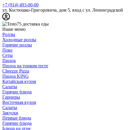
+7 (914) 493-00-00
ул. Костюшко-Григоровича, дом 5, вход с ул. Ленинградской
Наше меню
Роллы
Холодные роллы
Горячие роллы
Поке
Сеты
Пицца
Пицца на тонком тесте
Cheezze Pizza
Пицца KING
Китайская кухня
Салаты
Горячие блюда
Гарниры
Восточная кухня
Салаты
Закуски
Первые блюда
Горячие блюда
Блюда на огне