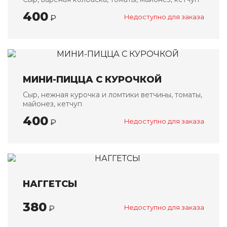
Банкетные блюда
400
₽
Недоступно для заказа
Детское меню
Напитки
О НАС
МИНИ-ПИЦЦА С КУРОЧКОЙ
ОПЛАТА И ДОСТАВКА
Сыр, нежная курочка и ломтики ветчины, томаты,
АКЦИИ
майонез, кетчуп
400
₽
Недоступно для заказа
КОНТАКТЫ
НАГГЕТСЫ
380
₽
Недоступно для заказа