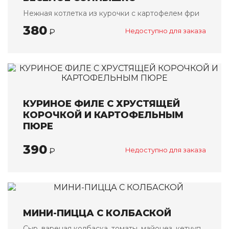
Нежная котлетка из курочки с картофелем фри
Восточная кухня
380
Салаты
₽
Недоступно для заказа
Закуски
Первые блюда
Горячие блюда
Блюда на огне
КУРИНОЕ ФИЛЕ С ХРУСТЯЩЕЙ
Выпечка
КОРОЧКОЙ И КАРТОФЕЛЬНЫМ
ПЮРЕ
Европейская кухня
Салаты
390
₽
Недоступно для заказа
Первые блюда
Горячие блюда
Паста / WOK
Гарниры
МИНИ-ПИЦЦА С КОЛБАСКОЙ
Десерты
Сыр, вареная колбаска, томаты, майонез, кетчуп