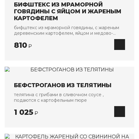
БИФШТЕКС ИЗ МРАМОРНОЙ
Восточная кухня
ГОВЯДИНЫ С ЯЙЦОМ И ЖАРЕНЫМ
КАРТОФЕЛЕМ
Салаты
бифштекс из мраморной говядины, с жареным
Закуски
деревенским картофелем, яйцом и медово-
Первые блюда
горчичным соусом
810
₽
Горячие блюда
Блюда на огне
Выпечка
Европейская кухня
БЕФСТРОГАНОВ ИЗ ТЕЛЯТИНЫ
Салаты
телятина с грибами в сливочном соусе ,
Первые блюда
подаются с картофельным пюре
Горячие блюда
1 025
₽
Паста / WOK
Гарниры
Десерты