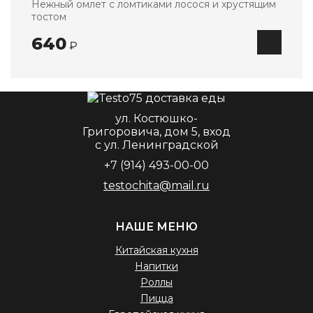
Нежный омлет с ломтиками лосося и хрустящим
тостом
640
₽
ул. Костюшко-
Григоровича, дом 5, вход
с ул. Ленинградской
+7 (914) 493-00-00
testochita@mail.ru
НАШЕ МЕНЮ
Китайская кухня
Напитки
Роллы
Пицца