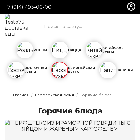
+7 (914) 493-00-00
Роллы
Холодные роллы
Горячие роллы
Поке
КИТАЙСКАЯ
РОЛЛЫ
ПИЦЦА
КУХНЯ
Сеты
ВОСТОЧНАЯ
ЕВРОПЕЙСКАЯ
Пицца
НАПИТКИ
КУХНЯ
КУХНЯ
Пицца на тонком тесте
Cheezze Pizza
Главная
Европейская кухня
Горячие блюда
Пицца KING
Горячие блюда
Китайская кухня
Салаты
Горячие блюда
Гарниры