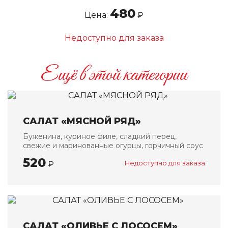
480
Цена:
₽
Восточная кухня
Салаты
Недоступно для заказа
Закуски
Первые блюда
Ещё в этой категории
Горячие блюда
Блюда на огне
Выпечка
САЛАТ «МЯСНОЙ РЯД»
Европейская кухня
Буженина, куриное филе, сладкий перец,
Салаты
свежие и маринованные огурцы, горчичный соус
Первые блюда
520
₽
Недоступно для заказа
Горячие блюда
Паста / WOK
Гарниры
Десерты
САЛАТ «ОЛИВЬЕ С ЛОСОСЕМ»