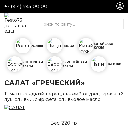
+7 (914) 493-00-00
Роллы
Холодные роллы
Горячие роллы
Поке
КИТАЙСКАЯ
РОЛЛЫ
ПИЦЦА
КУХНЯ
Сеты
ВОСТОЧНАЯ
ЕВРОПЕЙСКАЯ
Пицца
НАПИТКИ
КУХНЯ
КУХНЯ
Пицца на тонком тесте
Cheezze Pizza
САЛАТ «ГРЕЧЕСКИЙ»
Пицца KING
Томаты, сладкий перец, свежий огурец, красный
лук, оливки, сыр фета, оливковое масло
Китайская кухня
Салаты
Горячие блюда
Вес: 220 гр.
Гарниры