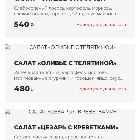
Банкетные блюда
Слабосоленый лосось, картофель, морковь,
Детское меню
свежие огурцы, горошек, яйцо, соус майонез
540
₽
Недоступно для заказа
Напитки
О НАС
ОПЛАТА И ДОСТАВКА
САЛАТ «ОЛИВЬЕ С ТЕЛЯТИНОЙ»
АКЦИИ
Запеченая телятина, картофель, морковь,
КОНТАКТЫ
маринованные огурчики и горошек, яйцо, соус
майонез
480
₽
Недоступно для заказа
САЛАТ «ЦЕЗАРЬ С КРЕВЕТКАМИ»
Свежие листья салата, креветки, томаты,