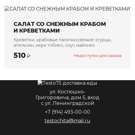
САЛАТ СО СНЕЖНЫМ КРАБОМ
И КРЕВЕТКАМИ
Креветки, крабовые палочки,свежие огурцы,
апельсин, икра тобико, соус майонез
510
₽
Недоступно для заказа
ул. Костюшко-
Григоровича, дом 5, вход
с ул. Ленинградской
+7 (914) 493-00-00
testochita@mail.ru