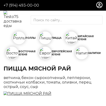
+7 (914) 493-00-00
Роллы
Холодные роллы
Горячие роллы
Поке
КИТАЙСКАЯ
РОЛЛЫ
ПИЦЦА
КУХНЯ
Сеты
ВОСТОЧНАЯ
ЕВРОПЕЙСКАЯ
Пицца
НАПИТКИ
КУХНЯ
КУХНЯ
Пицца на тонком тесте
Cheezze Pizza
ПИЦЦА МЯСНОЙ РАЙ
Пицца KING
ветчина, бекон сырокопченый, пепперони,
охотничьи колбаски, томаты, оливки, перец
Китайская кухня
острый, соус, сыр
Салаты
Горячие блюда
Гарниры