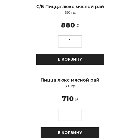
С/Б Пицца люкс мясной рай
Восточная кухня
630 гр.
Салаты
880
₽
Закуски
Первые блюда
Горячие блюда
Блюда на огне
В КОРЗИНУ
Выпечка
Европейская кухня
Пицца люкс мясной рай
500 гр.
Салаты
Первые блюда
710
₽
Горячие блюда
Паста / WOK
Гарниры
В КОРЗИНУ
Десерты