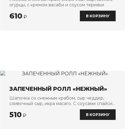
огурцы, с кремом васаби и соусом терияки
610
В КОРЗИНУ
₽
ЗАПЕЧЕННЫЙ РОЛЛ «НЕЖНЫЙ»
Шапочка со снежным крабом, сыр чеддер,
сливочный сыр, икра масаго. С соусами спайси,
унаги и кунжутом
510
В КОРЗИНУ
₽