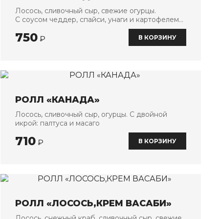
Лосось, сливочный сыр, свежие огурцы.
С соусом чеддер, спайси, унаги и картофелем
пай
750
В КОРЗИНУ
₽
РОЛЛ «КАНАДА»
Лосось, сливочный сыр, огурцы. С двойной
икрой: палтуса и масаго
710
В КОРЗИНУ
₽
РОЛЛ «ЛОСОСЬ,КРЕМ ВАСАБИ»
Лосось, снежный краб, сливочный сыр, свежие