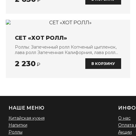
₽
СЕТ «ХОТ РОЛЛ»
Роллы: Запеченный ролл Копченый цыпленок,
лава ролл Запеченная Калифорния, лава ролл
Креветка сладкий чили, запеченный ролл
2 230
Нежный
В КОРЗИНУ
₽
НАШЕ МЕНЮ
ИНФО
Китайская кухня
О нас
Напитки
Оплата 
Роллы
Акции