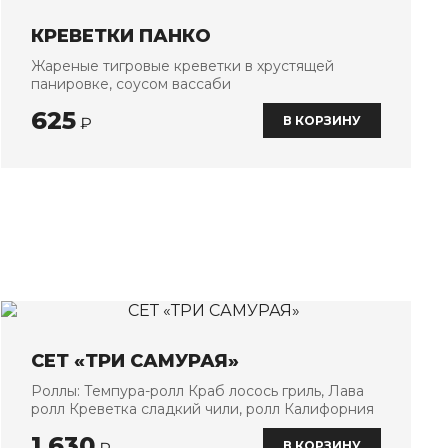
КРЕВЕТКИ ПАНКО
Жареные тигровые креветки в хрустящей
панировке, соусом вассаби
625
В КОРЗИНУ
₽
СЕТ «ТРИ САМУРАЯ»
Роллы: Темпура-ролл Краб лосось гриль, Лава
ролл Креветка сладкий чили, ролл Калифорния
1 630
В КОРЗИНУ