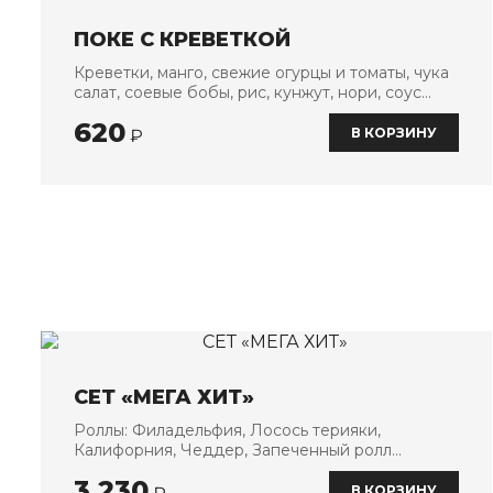
ПОКЕ С КРЕВЕТКОЙ
Креветки, манго, свежие огурцы и томаты, чука
салат, соевые бобы, рис, кунжут, нори, соус
спайси
620
В КОРЗИНУ
₽
СЕТ «МЕГА ХИТ»
Роллы: Филадельфия, Лосось терияки,
Калифорния, Чеддер, Запеченный ролл
Копченый цыпленок, Лава ролл Лосось гриль
3 230
В КОРЗИНУ