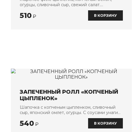
огурцы, сливочный сыр, свежий салат.
С соусами чеддер и унаги
510
В КОРЗИНУ
₽
ЗАПЕЧЕННЫЙ РОЛЛ «КОПЧЕНЫЙ
ЦЫПЛЕНОК»
Шапочка с копченым цыпленком, сливочный
сыр, японский омлет, огурцы. С соусами унаги
и спайси
540
В КОРЗИНУ
₽