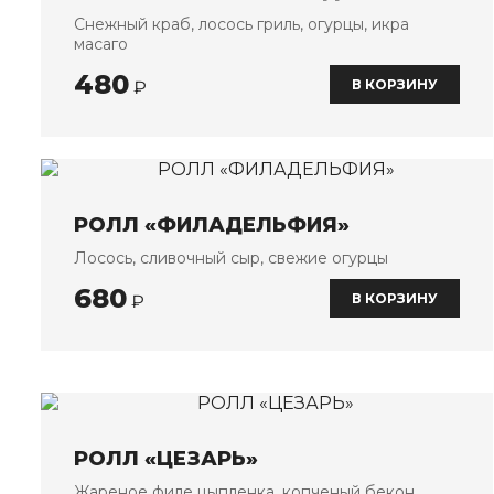
Снежный краб, лосось гриль, огурцы, икра
масаго
480
В КОРЗИНУ
₽
РОЛЛ «ФИЛАДЕЛЬФИЯ»
Лосось, сливочный сыр, свежие огурцы
680
В КОРЗИНУ
₽
РОЛЛ «ЦЕЗАРЬ»
Жареное филе цыпленка, копченый бекон,