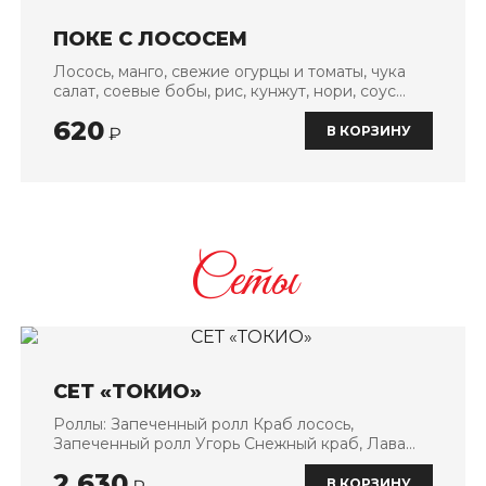
ПОКЕ С ЛОСОСЕМ
Лосось, манго, свежие огурцы и томаты, чука
салат, соевые бобы, рис, кунжут, нори, соус
спайси
620
В КОРЗИНУ
₽
Сеты
СЕТ «ТОКИО»
Роллы: Запеченный ролл Краб лосось,
Запеченный ролл Угорь Снежный краб, Лава
ролл Креветка сладкий чили, Калифорния
2 630
Дрим, ролл Цезарь
В КОРЗИНУ