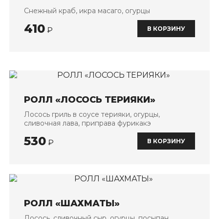
Снежный краб, икра масаго, огурцы
410
В КОРЗИНУ
₽
РОЛЛ «ЛОСОСЬ ТЕРИЯКИ»
Лосось гриль в соусе терияки, огурцы,
сливочная лава, приправа фурикакэ
530
В КОРЗИНУ
₽
РОЛЛ «ШАХМАТЫ»
Лосось, сливочный сыр, огурцы, посыпан