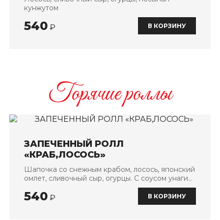
кунжутом
540
В КОРЗИНУ
₽
Горячие роллы
ЗАПЕЧЕННЫЙ РОЛЛ
«КРАБ,ЛОСОСЬ»
Шапочка со снежным крабом, лосось, японский
омлет, сливочный сыр, огурцы. С соусом унаги
и кунжутом.
540
В КОРЗИНУ
₽