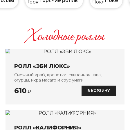
роллы
Горячие роллы
Поке
Холодные роллы
РОЛЛ «ЭБИ ЛЮКС»
Снежный краб, креветки, сливочная лава,
огурцы, икра масаго и соус унаги
610
В КОРЗИНУ
₽
РОЛЛ «КАЛИФОРНИЯ»